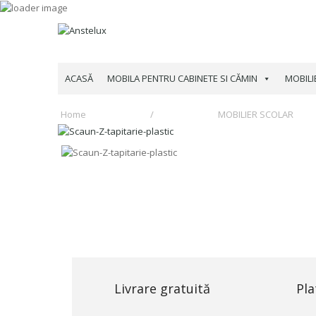
ACASĂ
MOBILA PENTRU CABINETE SI CĂMIN
MОBILI
Home
/
MОBILIER SCОLAR
Livrare gratuită
Pla