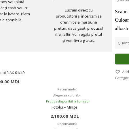
vans sau plată
lătiți cash sau cu
Lucrăm direct cu
Scaun 
r la livrare. Plata
producătorii și încercăm să
Culoar
e disponibilă.
oferim cele mai bune
albast
prețuri, dacă găsiți produsul
mai ieftin vom egala prețul
și vom livra gratuit.
Quanti
Add 
obilă AX 01/49
Categor
90.00
MDL
Recomandat
Alegerea culorilor
Produs disponibil la furnizor
Fotoliu – Minge
2,100.00
MDL
Recomandat