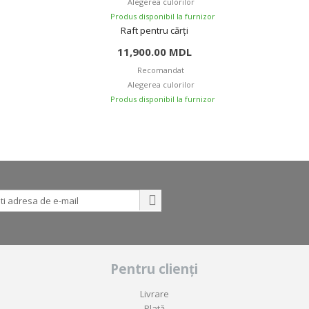
Alegerea culorilor
Produs disponibil la furnizor
Raft pentru cărți
11,900.00
MDL
Recomandat
Alegerea culorilor
Produs disponibil la furnizor
Pentru clienți
Livrare
Plată