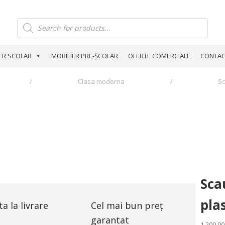
Products
search
ER SCОLAR
MOBILIER PRE-ȘCOLAR
OFERTE COMERCIALE
CONTAC
/
Clasa moderna
/
Sc
Sca
pla
ta la livrare
Cel mai bun preț
garantat
1,200.0