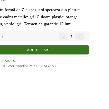
în formă de Z cu șezut și speteaza din plastic.
e cadru metalic: gri. Culoare plastic: orange,
ru, verde, gri. Termen de garantie 12 luni.
ty
ADD TO CART
to Wishlist
ies:
Clasa moderna
,
MОBILIER SCОLAR