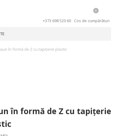
0
+373 698 520 60
Cos de cumpărături
TE
aun în formă de Z cu tapițerie plastic
un în formă de Z cu tapițerie
stic
0
MDL