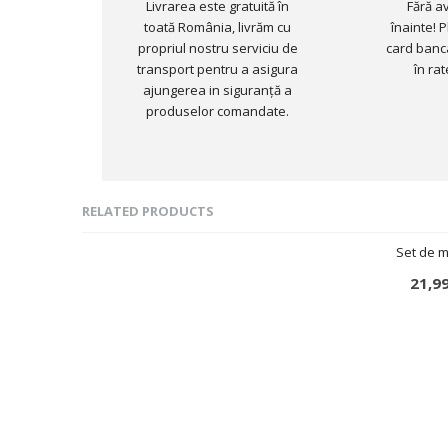
Livrarea este gratuită în
Fără a
toată România, livrăm cu
înainte! P
propriul nostru serviciu de
card banca
transport pentru a asigura
în rat
ajungerea in siguranță a
produselor comandate.
RELATED PRODUCTS
Set de m
21,9