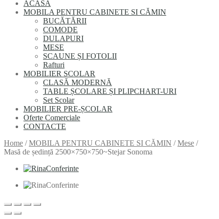
ACASĂ
MOBILA PENTRU CABINETE SI CĂMIN
BUCĂTĂRII
COMODE
DULAPURI
MESE
SCAUNE ȘI FOTOLII
Rafturi
MОBILIER SCОLAR
CLASĂ MODERNĂ
TABLE ȘCOLARE ȘI PLIPCHART-URI
Set Scolar
MOBILIER PRE-ȘCOLAR
Oferte Comerciale
CONTACTE
Home
/
MOBILA PENTRU CABINETE SI CĂMIN
/
Mese
/
Masă de ședință 2500×750×750~Stejar Sonoma