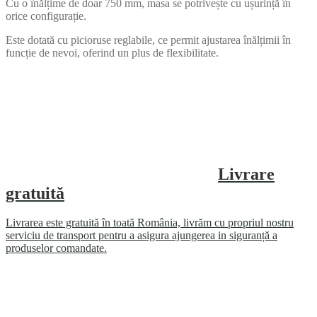
Cu o înălțime de doar 750 mm, masa se potrivește cu ușurință în
orice configurație.
Este dotată cu picioruse reglabile, ce permit ajustarea înălțimii în
funcție de nevoi, oferind un plus de flexibilitate.
Livrare
gratuită
Livrarea este gratuită în toată România, livrăm cu propriul nostru
serviciu de transport pentru a asigura ajungerea in siguranță a
produselor comandate.