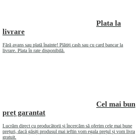
Plata la
livrare
Fără avans sau plată înainte! Plătiți cash sau cu card bancar la
livrare. Plata în rate disponibilă.
Cel mai bun
preț garantat
Lucrăm direct cu producătorii și încercăm să oferim cele mai bune
prețuri, dacă găsiți produsul mai ieftin vom egala prețul și vom livra
gratuit.