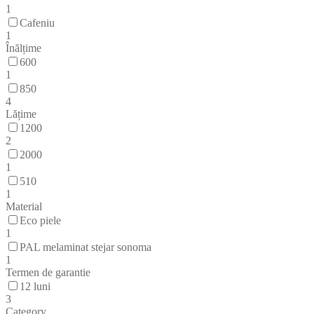
1
Cafeniu
1
Înălțime
600
1
850
4
Lățime
1200
2
2000
1
510
1
Material
Eco piele
1
PAL melaminat stejar sonoma
1
Termen de garantie
12 luni
3
Category