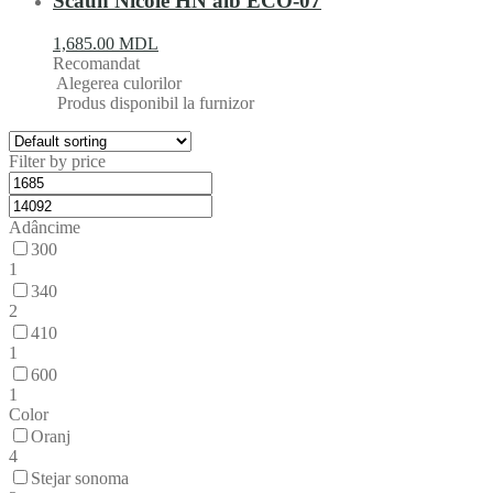
Scaun Nicole HN alb ECO-07
1,685.00
MDL
Recomandat
Alegerea culorilor
Produs disponibil la furnizor
Filter by price
Adâncime
300
1
340
2
410
1
600
1
Color
Oranj
4
Stejar sonoma