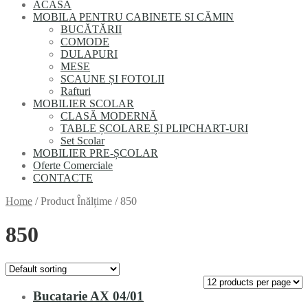
ACASĂ
MOBILA PENTRU CABINETE SI CĂMIN
BUCĂTĂRII
COMODE
DULAPURI
MESE
SCAUNE ȘI FOTOLII
Rafturi
MОBILIER SCОLAR
CLASĂ MODERNĂ
TABLE ȘCOLARE ȘI PLIPCHART-URI
Set Scolar
MOBILIER PRE-ȘCOLAR
Oferte Comerciale
CONTACTE
Home
/
Product Înălțime
/
850
850
Bucatarie AX 04/01