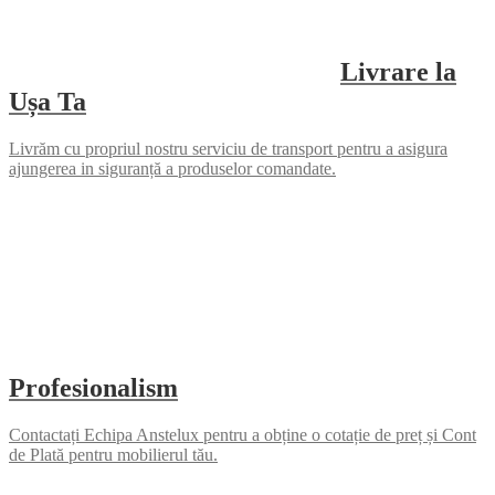
Livrare la
Ușa Ta
Livrăm cu propriul nostru serviciu de transport pentru a asigura
ajungerea in siguranță a produselor comandate.
Profesionalism
Contactați Echipa Anstelux pentru a obține o cotație de preț și Cont
de Plată pentru mobilierul tău.