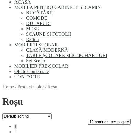
ACASĂ
MOBILA PENTRU CABINETE SI CĂMIN
BUCĂTĂRII
COMODE
DULAPURI
MESE
SCAUNE ȘI FOTOLII
Rafturi
MОBILIER SCОLAR
CLASĂ MODERNĂ
TABLE ȘCOLARE ȘI PLIPCHART-URI
Set Scolar
MOBILIER PRE-ȘCOLAR
Oferte Comerciale
CONTACTE
Home
/
Product Color
/
Roșu
Roșu
1
2