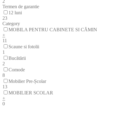
2
Termen de garantie
12 luni
23
Category
MOBILA PENTRU CABINETE SI CĂMIN
+
11
Scaune si fotolii
1
Bucătării
2
Comode
8
Mobilier Pre-Școlar
13
MОBILIER SCОLAR
+
0