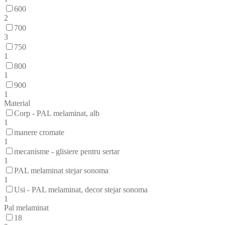
600
2
700
3
750
1
800
1
900
1
Material
Corp - PAL melaminat, alb
1
manere cromate
1
mecanisme - glisiere pentru sertar
1
PAL melaminat stejar sonoma
1
Usi - PAL melaminat, decor stejar sonoma
1
Pal melaminat
18