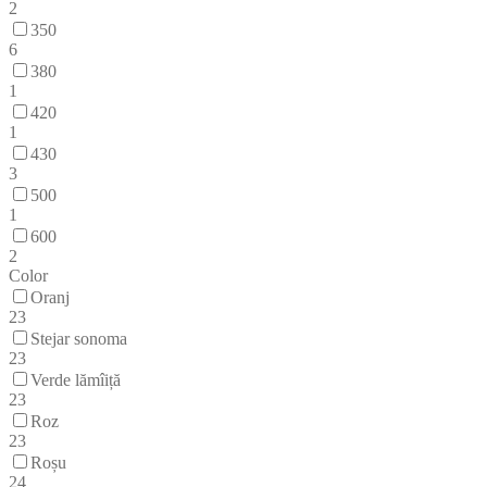
2
350
6
380
1
420
1
430
3
500
1
600
2
Color
Oranj
23
Stejar sonoma
23
Verde lămîiță
23
Roz
23
Roșu
24